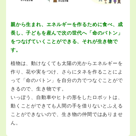
05
生き物は、じつはみんな兄弟姉妹
親から生まれ、エネルギーを作るために食べ、成
長し、子どもを産んで次の世代へ「命のバトン」
06
なんで同じネコでもいろんな柄（がら）？
をつなげていくことができる、それが生き物で
す。
07
何を食べても人は人
植物は、動けなくても太陽の光からエネルギーを
作り、花や実をつけ、さらにタネを作ることによ
って「命のバトン」を自分の力でつなぐことがで
第2章 食べ物の源（みなもと）
きるので、生き物です。
いっぽう、自動車やヒトの形をしたロボットは、
第3章 人間と食べ物の長～い歴史
動くことができても人間の手を借りないとふえる
ことができないので、生き物の仲間ではありませ
ん。
大人の方へ