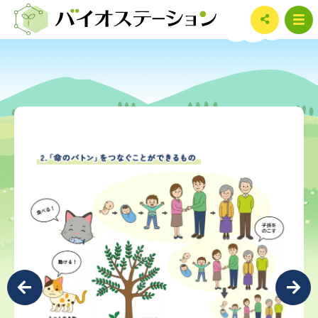
ホーム
第1章 生き物ってナニ？
01
生き物とは？
02
「命のバトン」をつなぐことができるもの
03
のバトン、それは遺伝子
04
生き物の体は何から作られる？