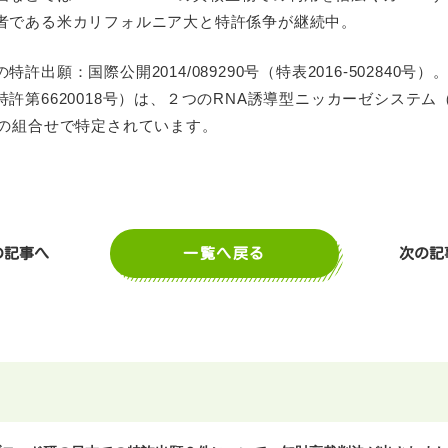
者である米カリフォルニア大と特許係争が継続中。
出願：国際公開2014/089290号（特表2016-502840号）
許第6620018号）は、２つのRNA誘導型ニッカーゼシステム（
との組合せで特定されています。
一覧へ戻る
の記事へ
次の記