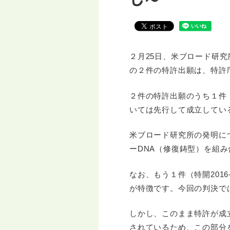
し～
２月25日、米ブロード研
の２件の特許出願は、特許
２件の特許出願のうち１件（特
いては先行して成立してい
米ブロード研究所の発明に
ーDNA（修復鋳型）を組
なお、もう１件（特開2016
が特徴です。今回の判決で
しかし、このまま特許が成立
されているため、この部分