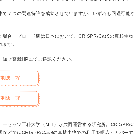
本で７つの関連特許を成立させていますが、いずれも回避可能
場合、ブロード研は日本において、CRISPR/Cas9の真核生
れます。
、知財高裁HPにてご確認ください。
07判決
17判決
ーセッツ工科大学（MIT）が共同運営する研究所。CRISPR/C
などではCRISPR/Cas9の真核生物での利用を幅広くカバー