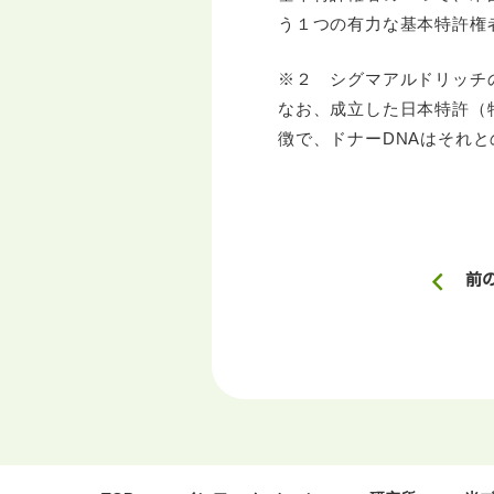
う１つの有力な基本特許権
※２ シグマアルドリッチの特許
なお、成立した日本特許（特
徴で、ドナーDNAはそれ
前