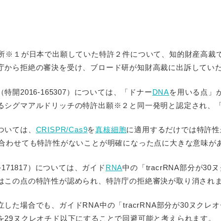
究所※１が日本で出願していた特許２件について、知的財産高裁
庁から拒絶の審決を受け、ブロード研が知財高裁に出訴してい
開2016-165307）については、「ドナー
DNA
を用いる点」
るシグマアルドリッチの特許出願※２と同一発明と認定され、
ついては、
CRISPR/Cas9
を
真核
細胞
に適用するだけでは特許性
み合わせても特許性がないことが明確になった点に大きな意味が
-171817）については、ガイド
RNA
中の「tracrRNA部分が3
はこの点の特許性が認められ、特許庁の拒絶審決が取り消され
した場合でも、ガイドRNA中の「tracrRNA部分が30ヌク
を29ヌクレオチド以下にすることで回避可能と考えられます。