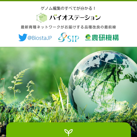
ゲノム編集のすべてが分かる！
ゲノム編集のすべてが分かる！
最新育種ネットワークがお届けする品種改良の最前線
最新育種ネットワークがお届けする品種改良の最前線
ゲノム編集とは
品種改良とバイオ入門
ゲノム編集の取扱いルール
研究開発の動向
最新育種ネットワークとは