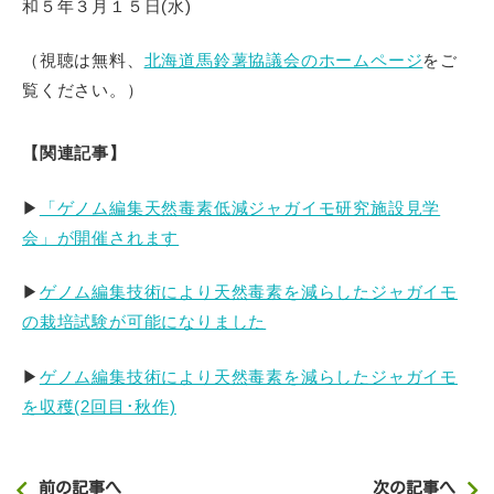
和５年３月１５日(水)
JA
EN
（視聴は無料、
北海道馬鈴薯協議会のホームページ
をご
覧ください。）
【関連記事】
シェアする
▶
「ゲノム編集天然毒素低減ジャガイモ研究施設見学
会」が開催されます
▶
ゲノム編集技術により天然毒素を減らしたジャガイモ
の栽培試験が可能になりました
▶
ゲノム編集技術により天然毒素を減らしたジャガイモ
を収穫(2回目･秋作)
前の記事へ
次の記事へ