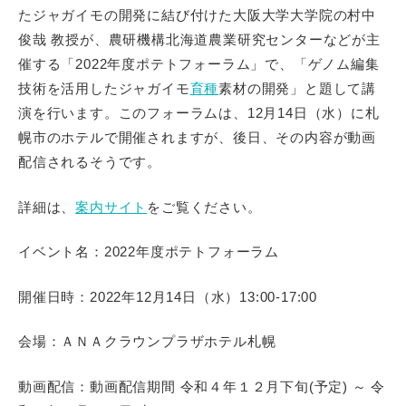
たジャガイモの開発に結び付けた大阪大学大学院の村中
用語集
俊哉 教授が、農研機構北海道農業研究センターなどが主
催する「2022年度ポテトフォーラム」で、「ゲノム編集
インフォメーション
技術を活用したジャガイモ
育種
素材の開発」と題して講
演を行います。このフォーラムは、12月14日（水）に札
幌市のホテルで開催されますが、後日、その内容が動画
イベント
配信されるそうです。
動画コーナー
詳細は、
案内サイト
をご覧ください。
リンク集
イベント名：2022年度ポテトフォーラム
開催日時：2022年12月14日（水）13:00-17:00
ご意見・お問合せ
会場：ＡＮＡクラウンプラザホテル札幌
公式ツイッター
動画配信：
動画配信期間
令和４年１２月下旬(予定) ～ 令