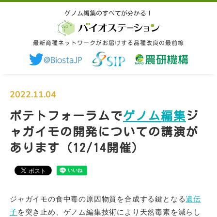
ゲノム編集のすべてが分かる！
ゲノム編集のすべてが分かる！
最新育種ネットワークがお届けする品種改良の最前線
最新育種ネットワークがお届けする品種改良の最前線
ゲノム編集とは
2022.11.04
ポテトフォーラムで
ゲノム
編集
ジ
品種改良とバイオ入門
ャガイモの開発についての講演が
あります（12/14開催）
ゲノム編集の取扱いルール
研究開発の動向
ジャガイモの食中毒の原因物質を合成する鍵となる
遺伝
最新育種ネットワークとは
子
を突き止め、ゲノム編集技術により天然毒素を減らし