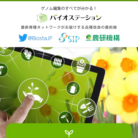
ゲノム編集のすべてが分かる！
ゲノム編集のすべてが分かる！
最新育種ネットワークがお届けする品種改良の最前線
最新育種ネットワークがお届けする品種改良の最前線
ゲノム編集とは
品種改良とバイオ入門
ゲノム編集の取扱いルール
研究開発の動向
最新育種ネットワークとは